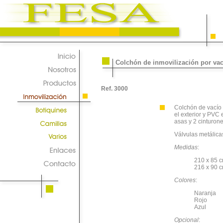
Colchón de inmovilización por vac
Ref. 3000
Colchón de vacío 
el exterior y PVC e
asas y 2 cinturon
Válvulas metálicas
Medidas
:
210 x 85 c
216 x 90 
Colores
:
Naranja
Rojo
Azul
Opcional
: