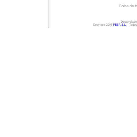
Bolsa de t
Desarrollado
Copyright 2003
FESA S.L.
- Todos